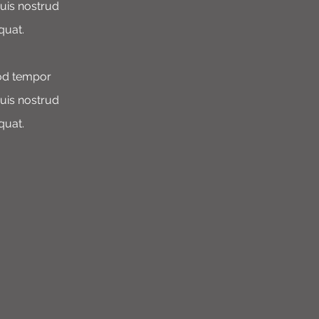
quis nostrud
quat.
mod tempor
quis nostrud
quat.